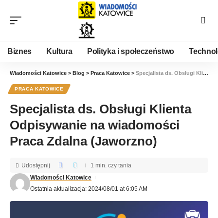
Biznes
Kultura
Polityka i społeczeństwo
Technol
Wiadomości Katowice
>
Blog
>
Praca Katowice
>
Specjalista ds. Obsługi Klienta Odpisywanie na wiadomości Praca Zdalna (Jaworzno)
PRACA KATOWICE
Specjalista ds. Obsługi Klienta
Odpisywanie na wiadomości
Praca Zdalna (Jaworzno)
Udostępnij
1 min. czy tania
Wiadomości Katowice
Ostatnia aktualizacja: 2024/08/01 at 6:05 AM