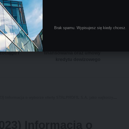
NASTĘPNY
ze oferty
DIGITREE GROUP SA (4/2023)
Brak spamu. Wypisujesz się kiedy chcesz.
przetargu
Zawarcie przez spółkę zależną od
ictwa sp. z
Emitenta aneksu do umowy
Budowa
kredytu przedłużającego okres
zociągu r
finansowania oraz umowy
kredytu dewizowego
 jako najkorzystniejszej w przetargu organizowanym przez Polską Spółkę Gazownictwa sp. z o.o. na budowę gazociągu DN 400 relacji „Budowa gazociągu relacji Lubienia – Masłów oraz gazociągu r
23) Informacja o