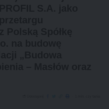
PROFIL S.A. jako
 przetargu
z Polską Spółkę
.o. na budowę
lacji „Budowa
bienia – Masłów oraz
Udostępnij
1 min. czy tania