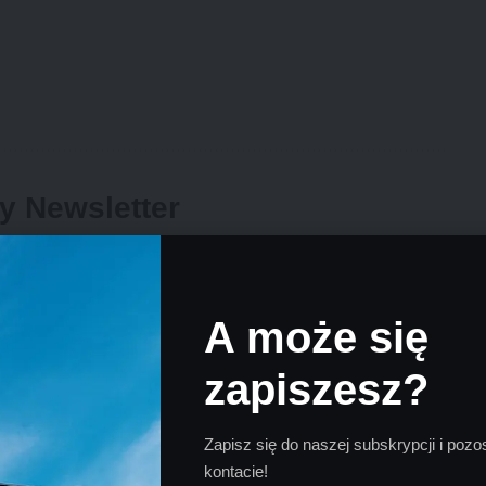
ly Newsletter
 news delivered straight to your inbox.
A może się
knowledge the data practices in our
Privacy Policy
. You may
zapiszesz?
Zapisz się do naszej subskrypcji i poz
Facebook
Twitter
kontacie!