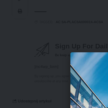
AC SA-PLACSA000014-ACSA
TAGGED:
Sign Up For Dai
Be keep up! Get the latest breaking
[mc4wp_form]
By signing up, you agree to our
Terms of Use
and ac
unsubscribe at any time.
Udostępnij artykuł