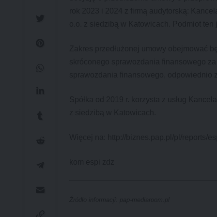
rok 2023 i 2024 z firmą audytorską: Kance
o.o. z siedzibą w Katowicach. Podmiot ten 
Zakres przedłużonej umowy obejmować bę
skróconego sprawozdania finansowego za o
sprawozdania finansowego, odpowiednio za
Spółka od 2019 r. korzysta z usług Kancela
z siedzibą w Katowicach.
Więcej na: http://biznes.pap.pl/pl/reports/esp
kom espi zdz
Źródło informacji: pap-mediaroom.pl