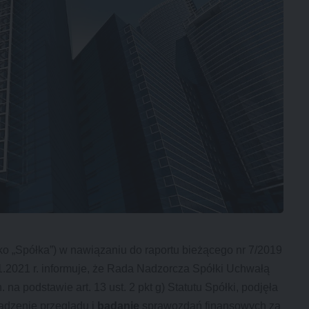
ako „Spółka”) w nawiązaniu do raportu bieżącego nr 7/2019
.01.2021 r. informuje, że Rada Nadzorcza Spółki Uchwałą
 na podstawie art. 13 ust. 2 pkt g) Statutu Spółki, podjęła
adzenie przeglądu i
badanie
sprawozdań finansowych za