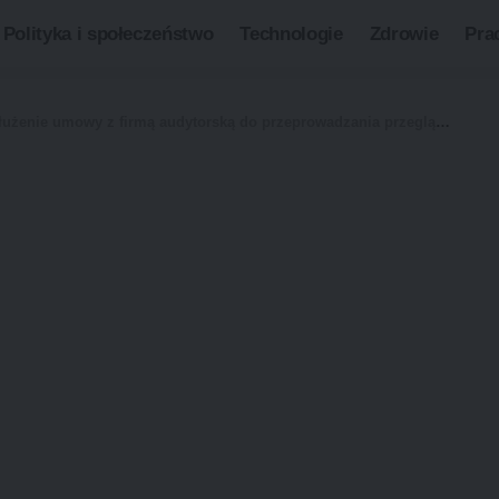
Polityka i społeczeństwo
Technologie
Zdrowie
Pra
z firmą audytorską do przeprowadzania przeglądu i badania sprawozdań finansowych w latach 2023, 2024