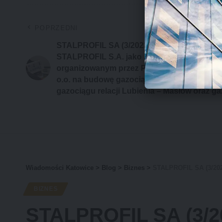
POPRZEDNI
STALPROFIL SA (3/2023) Informacja o wybor
STALPROFIL S.A. jako najkorzystniejszej w 
organizowanym przez Polską Spółkę Gazown
o.o. na budowę gazociągu DN 400 relacji „
gazociągu relacji Lubienia – Masłów oraz ga
Wiadomości Katowice
>
Blog
>
Biznes
>
STALPROFIL SA (3/2023) Informacja o wyborze oferty STALPROFIL S.A.
BIZNES
STALPROFIL SA (3/20