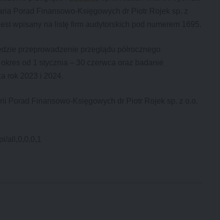
laria Porad Finansowo-Księgowych dr Piotr Rojek sp. z
jest wpisany na listę firm audytorskich pod numerem 1695.
dzie przeprowadzenie przeglądu półrocznego
kres od 1 stycznia – 30 czerwca oraz badanie
 rok 2023 i 2024.
rii Porad Finansowo-Księgowych dr Piotr Rojek sp. z o.o.
i/all,0,0,0,1