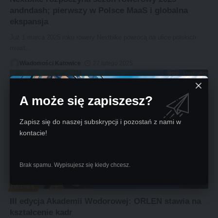
andndash; pierwszy w Polsce MaaS i globalna
ekspansja
Już 1 marca 2025 roku rowery Nextbike powrócą na ulice polskich
miast,
…
Wiadomości Katowice
27 lutego 2025
A może się zapiszesz?
Zapisz się do naszej subskrypcji i pozostań z nami w
kontacie!
Brak spamu. Wypisujesz się kiedy chcesz.
BIZNES
III edycja Akademii Wodorowej: ORLEN stawia na
kształcenie kadr