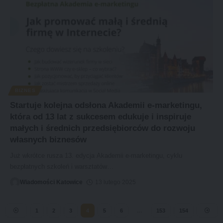
BIZNES
Startuje kolejna odsłona Akademii e-marketingu,
która od 13 lat z sukcesem edukuje i inspiruje
małych i średnich przedsiębiorców do rozwoju
własnych biznesów
Już wkrótce rusza 13. edycja Akademii e-marketingu, cyklu
bezpłatnych szkoleń i warsztatów
…
Wiadomości Katowice
13 lutego 2025
1
2
3
4
5
6
…
153
154