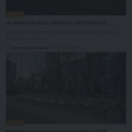
BIZNES
Na wiosnę krótsze podróże z PKP Intercity
Nowe trasy PKP Intercity z Warszawy do Rzeszowa i Wrocławia.
Połączenie Trójmiasta
…
Wiadomości Katowice
27 lutego 2025
BIZNES
Nextbike rozpoczyna sezon rowerowy 2025