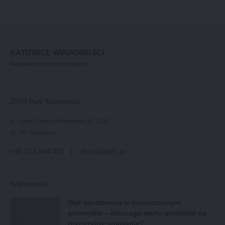
KATOWICE WIADOMOŚCI
Regionalny serwis informacyjny
ZP20 Piotr Markowski
Al. Komisji Edukacji Narodowej 36 / 112B
02-797 Warszawa
+48 733 644 002 | office@zp20.pl
Najnowsze
Stal nierdzewna w nowoczesnym
przemyśle – dlaczego warto postawić na
precyzyjne spawanie?