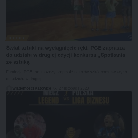
KULTURA
Świat sztuki na wyciągnięcie ręki: PGE zaprasza
do udziału w drugiej edycji konkursu „Spotkania
ze sztuką
Fundacja PGE ma zaszczyt zaprosić uczniów szkół podstawowych
do udziału w drugiej
…
Wiadomości Katowice
27 listopada 2023