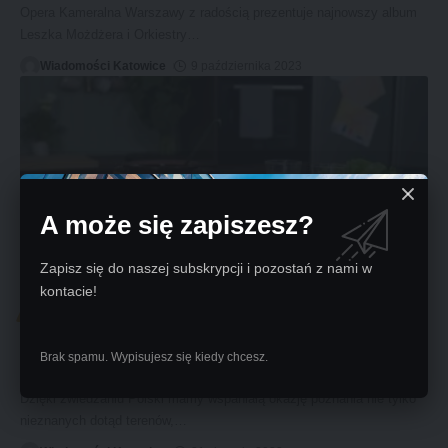
Opera Kameralna Warszawy z radością prezentuje najnowszy album
Leszka Możdżera i Orkiestry
…
Wiadomości Katowice
9 października 2023
A może się zapiszesz?
Zapisz się do naszej subskrypcji i pozostań z nami w
kontacie!
KULTURA
Podróżując po Polsce w poszukiwaniu mlecznych
Brak spamu. Wypisujesz się kiedy chcesz.
smaków
Dzięki zwiedzaniu Polski mamy wspaniałą okazję poznania nie tylko
nieznanych dotąd terenów,
…