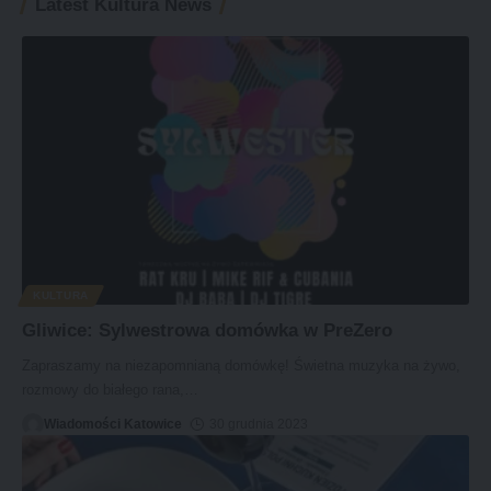
Latest Kultura News
KULTURA
Gliwice: Sylwestrowa domówka w PreZero
Zapraszamy na niezapomnianą domówkę! Świetna muzyka na żywo,
rozmowy do białego rana,
…
Wiadomości Katowice
30 grudnia 2023