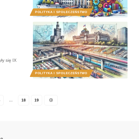
POLITYKA I SPOŁECZEŃSTWO
ły się IX
POLITYKA I SPOŁECZEŃSTWO
4
…
18
19
ze