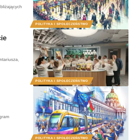
bliżających
POLITYKA I SPOŁECZEŃSTWO
ie
tariusza,
POLITYKA I SPOŁECZEŃSTWO
ogram
POLITYKA I SPOŁECZEŃSTWO