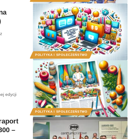
na
)
ez
POLITYKA I SPOŁECZEŃSTWO
ej edycji
POLITYKA I SPOŁECZEŃSTWO
raport
300 –