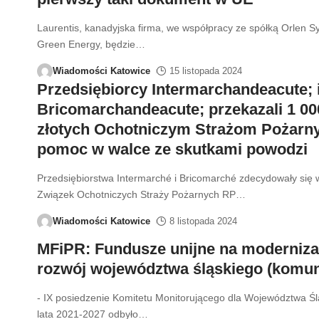
Laurentis, kanadyjska firma, we współpracy ze spółką Orlen S
Green Energy, będzie
…
Wiadomości Katowice
15 listopada 2024
Przedsiębiorcy Intermarchandeacute; 
Bricomarchandeacute; przekazali 1 00
złotych Ochotniczym Strażom Pożarn
pomoc w walce ze skutkami powodzi
Przedsiębiorstwa Intermarché i Bricomarché zdecydowały się
Związek Ochotniczych Straży Pożarnych RP
…
Wiadomości Katowice
8 listopada 2024
MFiPR: Fundusze unijne na modernizac
rozwój województwa śląskiego (komun
- IX posiedzenie Komitetu Monitorującego dla Województwa Śl
lata 2021-2027 odbyło
…