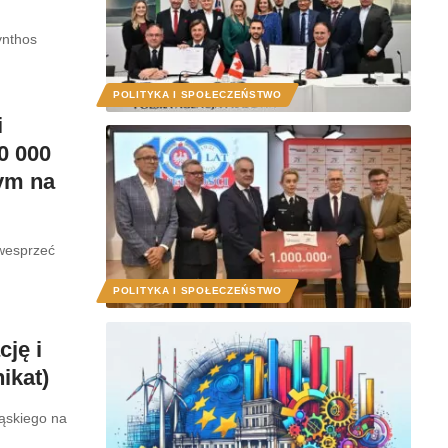
ynthos
POLITYKA I SPOŁECZEŃSTWO
i
0 000
ym na
 wesprzeć
POLITYKA I SPOŁECZEŃSTWO
ję i
ikat)
ąskiego na