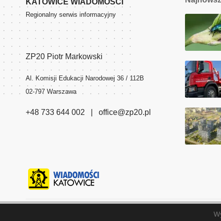
KATOWICE WIADOMOŚCI
Regionalny serwis informacyjny
ZP20 Piotr Markowski
Al. Komisji Edukacji Narodowej 36 / 112B
02-797 Warszawa
+48 733 644 002 | office@zp20.pl
© 2023 Katowice Wiadomości. ZP20 Piotr Markowski.
Wy