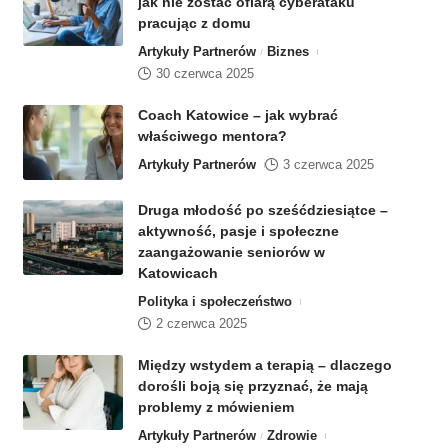
jak nie zostać ofiarą cyberataku
pracując z domu
Artykuły Partnerów
Biznes
30 czerwca 2025
Coach Katowice – jak wybrać
właściwego mentora?
Artykuły Partnerów
3 czerwca 2025
Druga młodość po sześćdziesiątce –
aktywność, pasje i społeczne
zaangażowanie seniorów w
Katowicach
Polityka i społeczeństwo
2 czerwca 2025
Między wstydem a terapią – dlaczego
dorośli boją się przyznać, że mają
problemy z mówieniem
Artykuły Partnerów
Zdrowie