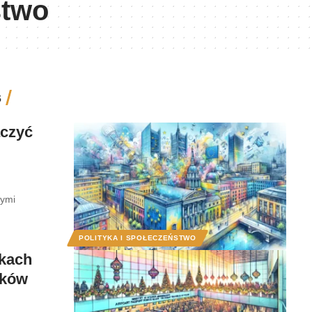
stwo
s
ączyć
nymi
POLITYKA I SPOŁECZEŃSTWO
skach
aków