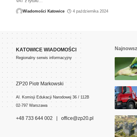
VAT z tytułu
…
Wiadomości Katowice
4 października 2024
Najnows
KATOWICE WIADOMOŚCI
Regionalny serwis informacyjny
ZP20 Piotr Markowski
Al. Komisji Edukacji Narodowej 36 / 112B
02-797 Warszawa
+48 733 644 002 | office@zp20.pl