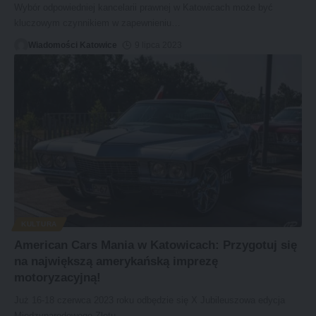
Wybór odpowiedniej kancelarii prawnej w Katowicach może być
kluczowym czynnikiem w zapewnieniu
…
Wiadomości Katowice
9 lipca 2023
KULTURA
American Cars Mania w Katowicach: Przygotuj się
na największą amerykańską imprezę
motoryzacyjną!
Już 16-18 czerwca 2023 roku odbędzie się X Jubileuszowa edycja
Międzynarodowego Zlotu
…