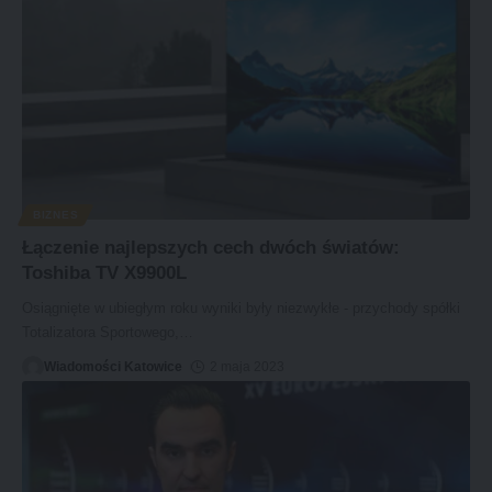
BIZNES
Łączenie najlepszych cech dwóch światów:
Toshiba TV X9900L
Osiągnięte w ubiegłym roku wyniki były niezwykłe - przychody spółki
Totalizatora Sportowego,
…
Wiadomości Katowice
2 maja 2023