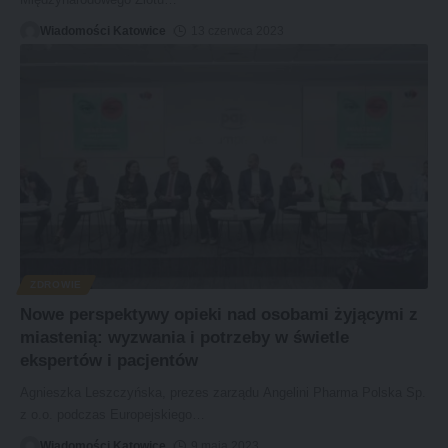
Wiadomości Katowice
13 czerwca 2023
ZDROWIE
Nowe perspektywy opieki nad osobami żyjącymi z
miastenią: wyzwania i potrzeby w świetle
ekspertów i pacjentów
Agnieszka Leszczyńska, prezes zarządu Angelini Pharma Polska Sp.
z o.o. podczas Europejskiego
…
Wiadomości Katowice
9 maja 2023