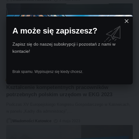
A może się zapiszesz?
Zapisz się do naszej subskrypcji i pozostań z nami w
kontacie!
Brak spamu. Wypisujesz się kiedy chcesz.
POLITYKA I SPOŁECZEŃSTWO
Kształcenie kompetentnych pracowników
potrzebnych polskim urzędom w EKG 2023
Podczas XV Europejskiego Kongresu Gospodarczego w Katowicach,
w panelu „Kadry dla administracji”,
…
Wiadomości Katowice
4 maja 2023