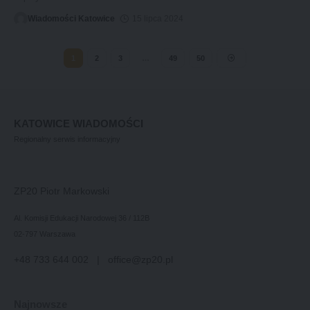
Wiadomości Katowice
15 lipca 2024
1
2
3
…
49
50
KATOWICE WIADOMOŚCI
Regionalny serwis informacyjny
ZP20 Piotr Markowski
Al. Komisji Edukacji Narodowej 36 / 112B
02-797 Warszawa
+48 733 644 002 | office@zp20.pl
Najnowsze