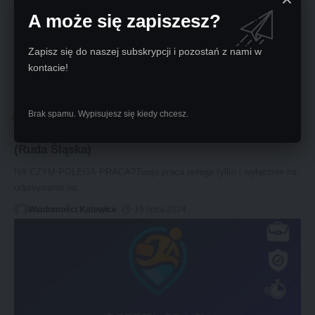
A może się zapiszesz?
Zapisz się do naszej subskrypcji i pozostań z nami w
kontacie!
PRACA KATOWICE
Brak spamu. Wypisujesz się kiedy chcesz.
Praca na stanowisku: Praca online Dodatkowa
(Ruda Śląska)
NA CZYM POLEGA PRACA?Twoja praca polega tylko i wyłącznie na
odpisywaniu na
…
Wiadomości Katowice
19 lipca 2024