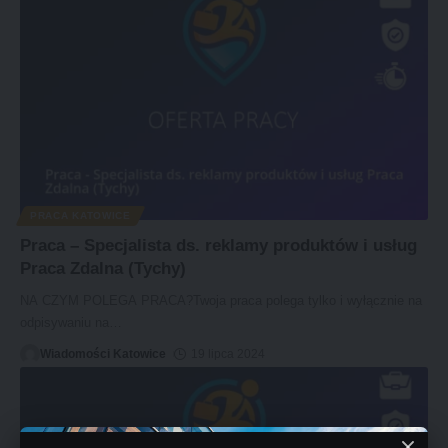
PRACA KATOWICE
Praca – Specjalista ds. reklamy produktów i usług
Praca Zdalna (Tychy)
NA CZYM POLEGA PRACA?Twoja praca polega tylko i wyłącznie na
odpisywaniu na
…
Wiadomości Katowice
19 lipca 2024