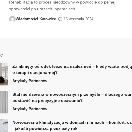
Rehabilitacja to proces nieodzowny w powrocie do pełnej
sprawności po urazach, operacjach
…
Wiadomości Katowice
16 września 2024
ze
Zamknięty ośrodek leczenia uzależnień – kiedy warto podją
o terapii stacjonarnej?
Artykuły Partnerów
Stal nierdzewna w nowoczesnym przemyśle – dlaczego war
postawić na precyzyjne spawanie?
Artykuły Partnerów
Nowoczesna klimatyzacja w domach i firmach – komfort, o
i jakość powietrza przez cały rok