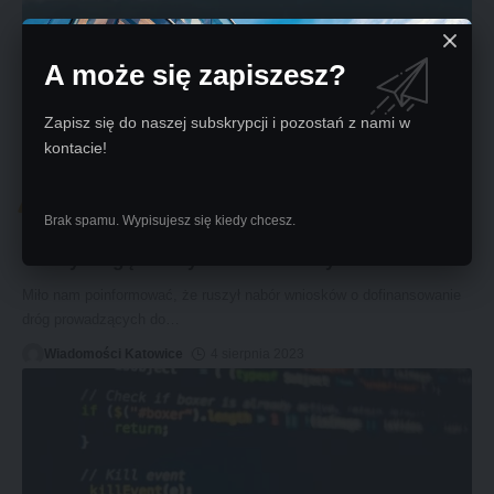
A może się zapiszesz?
Zapisz się do naszej subskrypcji i pozostań z nami w
kontacie!
POLITYKA I SPOŁECZEŃSTWO
Brak spamu. Wypisujesz się kiedy chcesz.
Budowa dróg na pograniczu polsko-słowackim:
Gminy mogą skorzystać z funduszy
Miło nam poinformować, że ruszył nabór wniosków o dofinansowanie
dróg prowadzących do
…
Wiadomości Katowice
4 sierpnia 2023