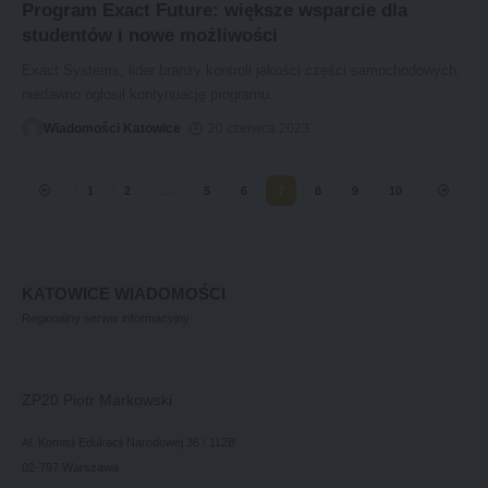
Program Exact Future: większe wsparcie dla
studentów i nowe możliwości
Exact Systems, lider branży kontroli jakości części samochodowych,
niedawno ogłosił kontynuację programu
…
Wiadomości Katowice
20 czerwca 2023
1
2
…
5
6
7
8
9
10
KATOWICE WIADOMOŚCI
Regionalny serwis informacyjny
ZP20 Piotr Markowski
Al. Komisji Edukacji Narodowej 36 / 112B
02-797 Warszawa