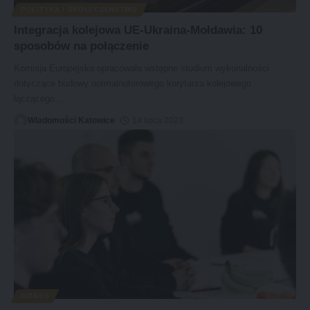
POLITYKA I SPOŁECZEŃSTWO
Integracja kolejowa UE-Ukraina-Mołdawia: 10
sposobów na połączenie
Komisja Europejska opracowała wstępne studium wykonalności
dotyczące budowy normalnotorowego korytarza kolejowego
łączącego
…
Wiadomości Katowice
14 lipca 2023
BIZNES