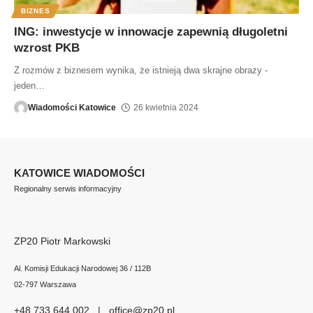
BIZNES
ING: inwestycje w innowacje zapewnią długoletni
wzrost PKB
Z rozmów z biznesem wynika, że istnieją dwa skrajne obrazy -
jeden
…
Wiadomości Katowice
26 kwietnia 2024
KATOWICE WIADOMOŚCI
Regionalny serwis informacyjny
ZP20 Piotr Markowski
Al. Komisji Edukacji Narodowej 36 / 112B
02-797 Warszawa
+48 733 644 002 | office@zp20.pl